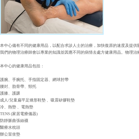
本中心備有不同的健康用品，以配合求診人士的治療，加快復原的速度及提供
我們的物理治療師會以專業的知識並因應不同的病情去處方健康用品。物理治
本中心的健康用品包括：
護腕、手腕托、手指固定器、網球肘帶
腰封、肋骨帶、頸托
護膝、護踝
成人/兒童扁平足矯形鞋墊 、吸震矽膠鞋墊
冷、熱墊 、電熱墊
TENS (家居電療儀器)
防靜脈曲張絲襪
醫療水枕頭
辦公室坐墊