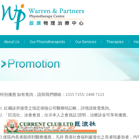
特別優惠 如有查詢，請與我們聯絡：2355 7355/ 2498 7123
1. 紅磡診所接受之指定保險公司醫療咭記帳，詳情請致電查詢。
2. 「巨流社」泳會會員，出示本人之會員証/證明，治療診金可享有優惠。
3.使區內長者能得到醫療優惠，凡持 香港社會福利處發出之長者咭參加者，